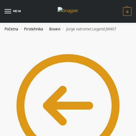
0
MENI
Početna
Pirotehnika
Boxevi
Jorge vatromet Legend JW407
/
/
/