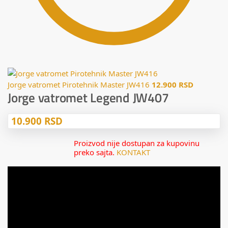
Jorge vatromet Pirotehnik Master JW416
12.900
RSD
Jorge vatromet Legend JW407
10.900
RSD
Proizvod nije dostupan za kupovinu
preko sajta.
KONTAKT