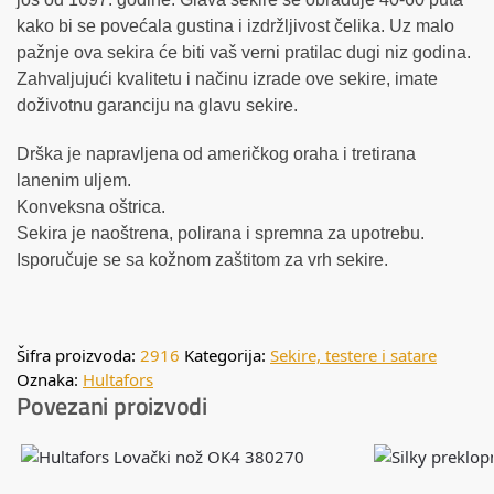
kako bi se povećala gustina i izdržljivost čelika. Uz malo
pažnje ova sekira će biti vaš verni pratilac dugi niz godina.
Zahvaljujući kvalitetu i načinu izrade ove sekire, imate
doživotnu garanciju na glavu sekire.
Drška je napravljena od američkog oraha i tretirana
lanenim uljem.
Konveksna oštrica.
Sekira je naoštrena, polirana i spremna za upotrebu.
Isporučuje se sa kožnom zaštitom za vrh sekire.
Šifra proizvoda:
2916
Kategorija:
Sekire, testere i satare
Oznaka:
Hultafors
Povezani proizvodi