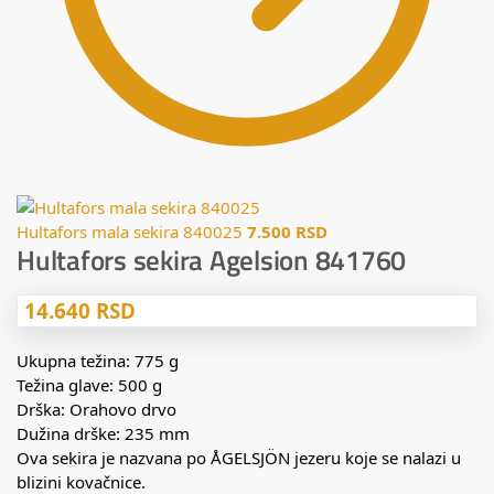
Hultafors mala sekira 840025
7.500
RSD
Hultafors sekira Agelsion 841760
14.640
RSD
Ukupna težina: 775 g
Težina glave: 500 g
Drška: Orahovo drvo
Dužina drške: 235 mm
Ova sekira je nazvana po ÅGELSJÖN jezeru koje se nalazi u
blizini kovačnice.