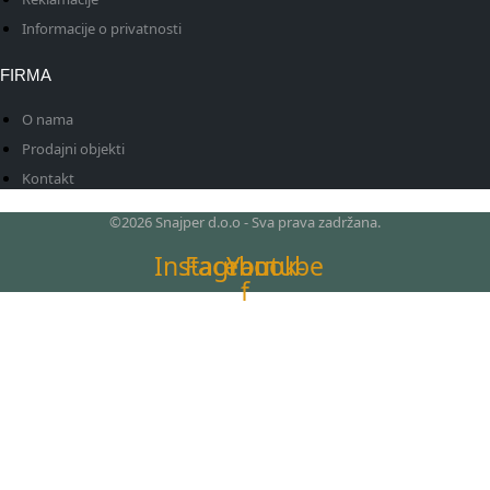
Informacije o privatnosti
FIRMA
O nama
Prodajni objekti
Kontakt
©2026 Snajper d.o.o - Sva prava zadržana.
Instagram
Facebook-
Youtube
f