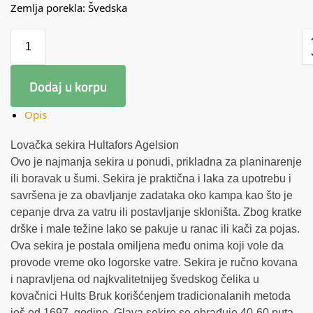
Zemlja porekla: Švedska
Dodaj u korpu
Opis
Lovačka sekira Hultafors Agelsion
Ovo je najmanja sekira u ponudi, prikladna za planinarenje
ili boravak u šumi. Sekira je praktična i laka za upotrebu i
savršena je za obavljanje zadataka oko kampa kao što je
cepanje drva za vatru ili postavljanje skloništa. Zbog kratke
drške i male težine lako se pakuje u ranac ili kači za pojas.
Ova sekira je postala omiljena među onima koji vole da
provode vreme oko logorske vatre. Sekira je ručno kovana
i napravljena od najkvalitetnijeg švedskog čelika u
kovačnici Hults Bruk korišćenjem tradicionalanih metoda
još od 1697. godine. Glava sekire se obrađuje 40-60 puta