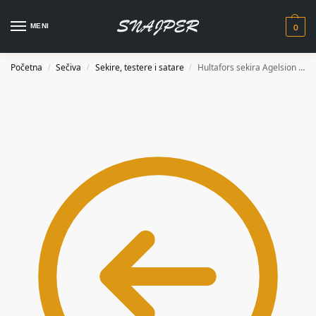
0
MENI
Početna
Sečiva
Sekire, testere i satare
Hultafors sekira Agelsion 841760
/
/
/