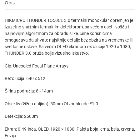
Opis
HIKMICRO THUNDER TQ50CL 3.0 termalni monokular opremljen je
izuzetno snažnim termalnim detektorom, sa većom osetljivošću i
najnovijim algoritmom za obradu slike, čime korisnicima
omogućava da uhvate najsitnije detalje bez obzira na vremenske ili
svetlosne uslove. Sa većim OLED ekranom rezolucije 1920 × 1080,
THUNDER 3.0 pruža bolje vizuelno iskustvo.
Čip: Uncooled Focal Plane Arrays
Rezolucija: 640 x 512
Širina područja: 8~14µm
Objektiv (žižna daljina): 50mm Otvor blende F1.0
Detekcija: 2600m
Ekran: 0.49-inča, OLED, 1920 × 1080. Paleta boja: crna, bela, crvena,
Fuzija