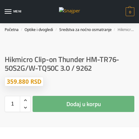
0
MENI
Početna
Optike i dvogledi
Sredstva za noćno osmatranje
Hikmicro Clip-on Thunder HM-TR76-50S2G/W-TQ50C 3.0 / 9262
/
/
/
Hikmicro Clip-on Thunder HM-TR76-
50S2G/W-TQ50C 3.0 / 9262
359.880
RSD
Dodaj u korpu