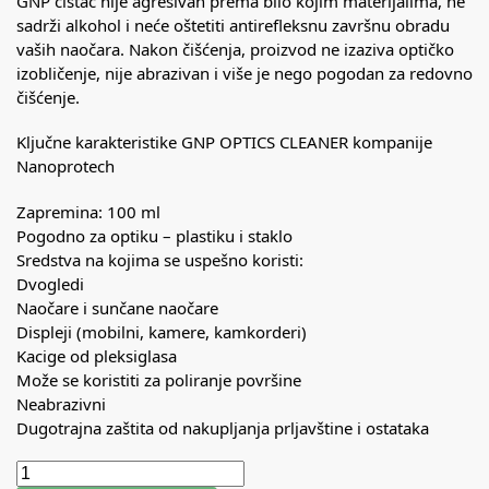
GNP čistač nije agresivan prema bilo kojim materijalima, ne
sadrži alkohol i neće oštetiti antirefleksnu završnu obradu
vaših naočara. Nakon čišćenja, proizvod ne izaziva optičko
izobličenje, nije abrazivan i više je nego pogodan za redovno
čišćenje.
Ključne karakteristike GNP OPTICS CLEANER kompanije
Nanoprotech
Zapremina: 100 ml
Pogodno za optiku – plastiku i staklo
Sredstva na kojima se uspešno koristi:
Dvogledi
Naočare i sunčane naočare
Displeji (mobilni, kamere, kamkorderi)
Kacige od pleksiglasa
Može se koristiti za poliranje površine
Neabrazivni
Dugotrajna zaštita od nakupljanja prljavštine i ostataka