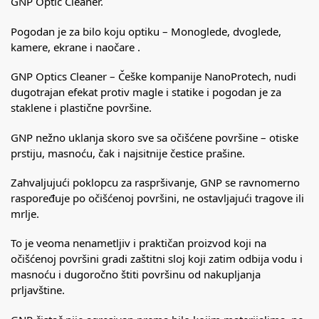
GNP Optic Cleaner.
Pogodan je za bilo koju optiku – Monoglede, dvoglede,
kamere, ekrane i naočare .
GNP Optics Cleaner – Češke kompanije NanoProtech, nudi
dugotrajan efekat protiv magle i statike i pogodan je za
staklene i plastične površine.
GNP nežno uklanja skoro sve sa očišćene površine – otiske
prstiju, masnoću, čak i najsitnije čestice prašine.
Zahvaljujući poklopcu za raspršivanje, GNP se ravnomerno
raspoređuje po očišćenoj površini, ne ostavljajući tragove ili
mrlje.
To je veoma nenametljiv i praktičan proizvod koji na
očišćenoj površini gradi zaštitni sloj koji zatim odbija vodu i
masnoću i dugoročno štiti površinu od nakupljanja
prljavštine.