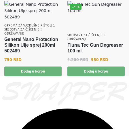
-21%
OPREMA ZA VAZDUŠNE PIŠTOLJE
,
SREDSTVA ZA ČIŠCENJE I
ODRŽAVANJE
SREDSTVA ZA ČIŠCENJE I
General Nano Protection
ODRŽAVANJE
Silikon Ulje sprej 200ml
Fluna Tec Gun Degreaser
502489
100 ml.
750
RSD
1.200
RSD
950
RSD
Dodaj u korpu
Dodaj u korpu