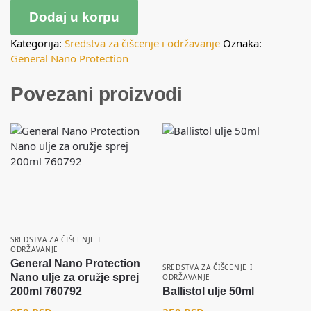
Dodaj u korpu
Kategorija:
Sredstva za čišcenje i održavanje
Oznaka:
General Nano Protection
Povezani proizvodi
SREDSTVA ZA ČIŠCENJE I
ODRŽAVANJE
General Nano Protection
SREDSTVA ZA ČIŠCENJE I
Nano ulje za oružje sprej
ODRŽAVANJE
200ml 760792
Ballistol ulje 50ml