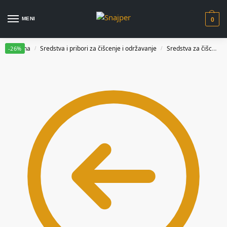
MENI
0
Početna
Sredstva i pribori za čišcenje i održavanje
Sredstva za čišcenje i održavanje
-26%
/
/