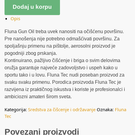
Dodaj u korpu
Opis
Fluna Gun Oil treba uvek nanositi na očišćenu površinu.
Pre nanošenja nije potrebno odmašćivati površinu. Za
spoljašnju primenu na pištolje, aerosolni proizvod je
pogodniji zbog prskanja.
Kontinuirano, pažljivo čišćenje i briga o svim delovima
oružja garantuje najveće zadovoljstvo i uspeh kako u
sportu tako i u lovu. Fluna Tec nudi poseban proizvod za
svaku svaku primenu. Porodica proizvoda Fluna Tec je
razvijena iz praktičnog iskustva i koriste je profesionalci i
ambiciozni amateri širom sveta.
Kategorija:
Sredstva za čišcenje i održavanje
Oznaka:
Fluna
Tec
Povezani proizvodi