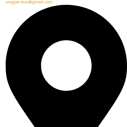
snajper.doo@gmail.com