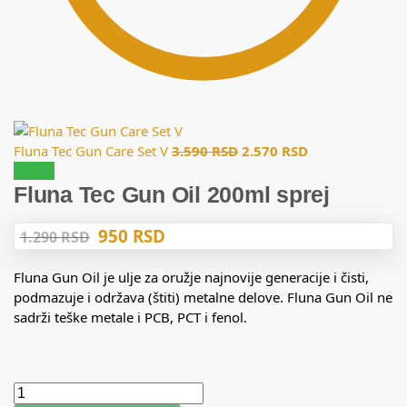
Fluna Tec Gun Care Set V
3.590
RSD
2.570
RSD
Akcija!
Fluna Tec Gun Oil 200ml sprej
950
RSD
1.290
RSD
Fluna Gun Oil je ulje za oružje najnovije generacije i čisti,
podmazuje i održava (štiti) metalne delove. Fluna Gun Oil ne
sadrži teške metale i PCB, PCT i fenol.