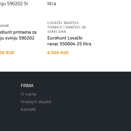
LOVAČKI RANČEVI
,
IMAME
TORBICE I RANČEVI ZA
ohunt primama za
SVAKI DAN
lju svinju 590202
Eurohunt Lovački
ranac 550004 25 litra
700
RSD
6.500
RSD
FIRMA
O nama
Prodajni objekti
Kontakt