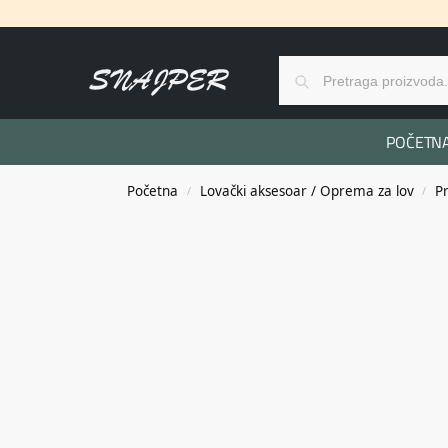
POČETN
Početna
Lovački aksesoar / Oprema za lov
P
/
/