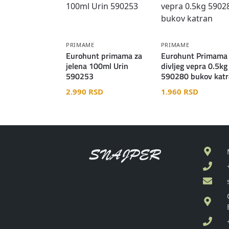
PRIMAME
PRIMAME
Eurohunt primama za
Eurohunt Primama
jelena 100ml Urin
divljeg vepra 0.5kg
590253
590280 bukov kat
2.990
RSD
1.960
RSD