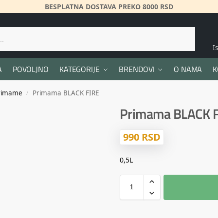
BESPLATNA DOSTAVA PREKO 8000 RSD
Pretraži
I
A
POVOLJNO
KATEGORIJE
BRENDOVI
O NAMA
K
rimame
Primama BLACK FIRE
/
Primama BLACK 
990
RSD
0,5L