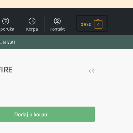
0
RSD
0
sporuka
Korpa
Kontakt
ONTAKT
FIRE
Dodaj u korpu