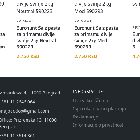
PRIMAME
PRIMAME
Eurohunt Salz pasta
Eurohunt Salz pasta
PR
 za
za primamu divlje
za primamu divlje
Eur
svinje 2kg Neutral
svinje 2kg Med
div
ran
590223
590293
5l
2.750
RSD
2.750
RSD
4.
INFORMACIJE
Masarikova 4, 11000 Beograd
Uslovi koriščenja
+381 11 2646 064
Isporuka i način plaćanja
snajper.doo@gmail.com
Reklamacije
Office: Prizrenska 13, 11000
Informacije o privatnosti
Beograd
+381 11 3614 361