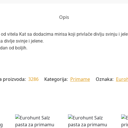
Opis
d vitela Kat sa dodacima mirisa koji privlače divlju svinju i jele
divlje svinje i jelene.
dan od boljih.
ra proizvoda:
3286
Kategorija:
Primame
Oznaka:
Euro