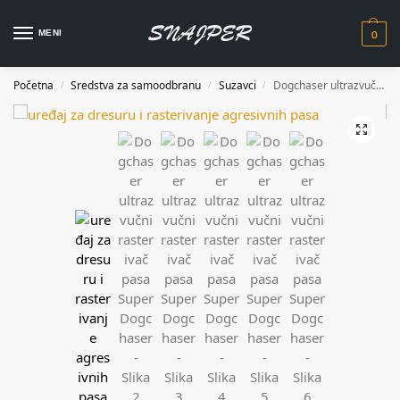
0
MENI
Početna
Sredstva za samoodbranu
Suzavci
Dogchaser ultrazvučni rasterivač pasa Super Dogchaser
/
/
/