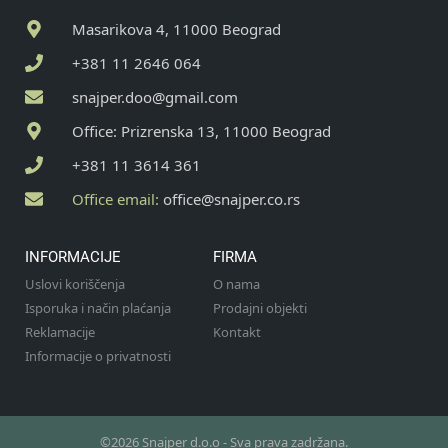
Masarikova 4, 11000 Beograd
+381 11 2646 064
snajper.doo@gmail.com
Office: Prizrenska 13, 11000 Beograd
+381 11 3614 361
Office email:
office@snajper.co.rs
INFORMACIJE
FIRMA
Uslovi koriščenja
O nama
Isporuka i način plaćanja
Prodajni objekti
Reklamacije
Kontakt
Informacije o privatnosti
©2026 Snajper d.o.o - Sva prava zadržana.