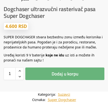
Dogchaser ultrazvučni rasterivač pasa
Super Dogchaser
4.600
RSD
SUPER DOGCHASER stvara bezbednu zonu između korisnika i
neprijateljskih pasa. Pogodan je i za porodicu, restorane,
prodavnice da humano proteraju neželjene pse ili mačke.
Uređaj koristi 9 V baterije
koje ne idu
uz isti a možete ih
pronaći na našem sajtu !
Dodaj u korpu
Kategorija:
Suzavci
Oznaka:
Super Dogchaser