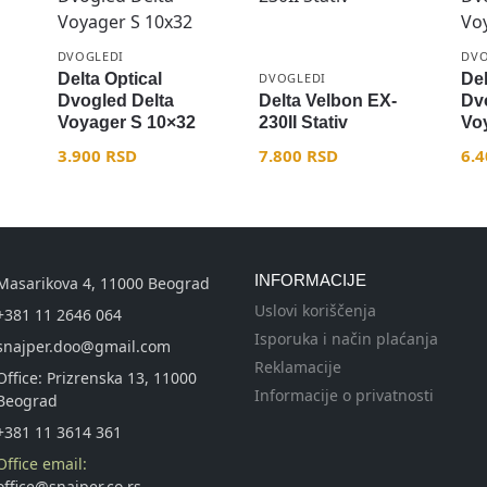
DVOGLEDI
DVO
Delta Optical
DVOGLEDI
Del
Dvogled Delta
Delta Velbon EX-
Dv
Voyager S 10×32
230II Stativ
Voy
3.900
RSD
7.800
RSD
6.
INFORMACIJE
Masarikova 4, 11000 Beograd
Uslovi koriščenja
+381 11 2646 064
Isporuka i način plaćanja
snajper.doo@gmail.com
Reklamacije
Office: Prizrenska 13, 11000
Informacije o privatnosti
Beograd
+381 11 3614 361
Office email:
office@snajper.co.rs