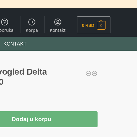
0
RSD
0
sporuka
Korpa
Kontakt
KONTAKT
vogled Delta
0
Dodaj u korpu