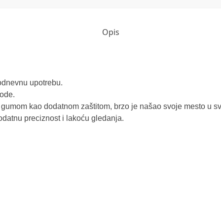
Opis
kodnevnu upotrebu.
rode.
n gumom kao dodatnom zaštitom, brzo je našao svoje mesto u s
dodatnu preciznost i lakoću gledanja.