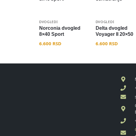
DVOGLEDI
DVOGLEDI
Norconia dvogled
Delta dvogled
8×40 Sport
Voyager II 20×50
6.600
RSD
6.600
RSD