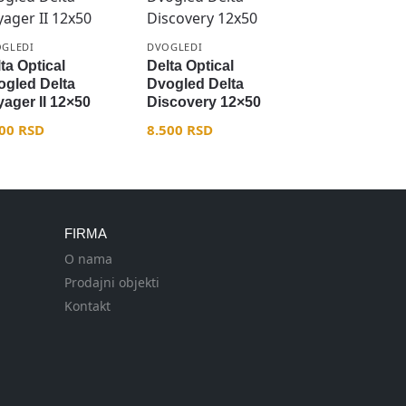
GLEDI
DVOGLEDI
ta Optical
Delta Optical
ogled Delta
Dvogled Delta
ager II 12×50
Discovery 12×50
400
RSD
8.500
RSD
FIRMA
O nama
Prodajni objekti
Kontakt