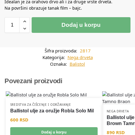
Idealan je za orahovo drvo ali i za druge vrste drveta.
Na površini obrazuje tanak film – bajc.
Dodaj u korpu
Šifra proizvoda:
2817
Kategorija:
Nega drveta
Oznaka:
Balistol
Povezani proizvodi
SREDSTVA ZA ČIŠCENJE I ODRŽAVANJE
Ballistol ulje za oružje Robla Solo Mil
NEGA DRVETA
Ballistol ulj
600
RSD
Brown Tamn
890
RSD
Dodaj u korpu