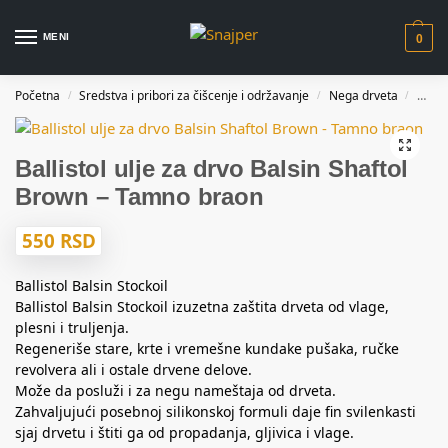
MENI
0
Početna
Sredstva i pribori za čišcenje i održavanje
Nega drveta
Balli
/
/
/
Ballistol ulje za drvo Balsin Shaftol
Brown – Tamno braon
550
RSD
Ballistol Balsin Stockoil
Ballistol Balsin Stockoil izuzetna zaštita drveta od vlage,
plesni i truljenja.
Regeneriše stare, krte i vremešne kundake pušaka, ručke
revolvera ali i ostale drvene delove.
Može da posluži i za negu nameštaja od drveta.
Zahvaljujući posebnoj silikonskoj formuli daje fin svilenkasti
sjaj drvetu i štiti ga od propadanja, gljivica i vlage.