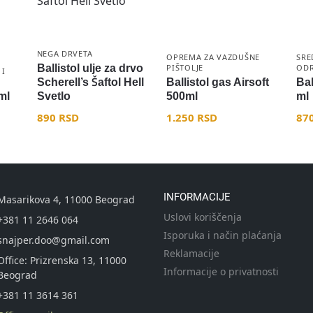
NEGA DRVETA
OPREMA ZA VAZDUŠNE
SRE
Ballistol ulje za drvo
PIŠTOLJE
ODR
 I
Scherell’s Šaftol Hell
Ballistol gas Airsoft
Bal
ml
Svetlo
500ml
ml
890
RSD
1.250
RSD
87
INFORMACIJE
Masarikova 4, 11000 Beograd
Uslovi koriščenja
+381 11 2646 064
Isporuka i način plaćanja
snajper.doo@gmail.com
Reklamacije
Office: Prizrenska 13, 11000
Informacije o privatnosti
Beograd
+381 11 3614 361