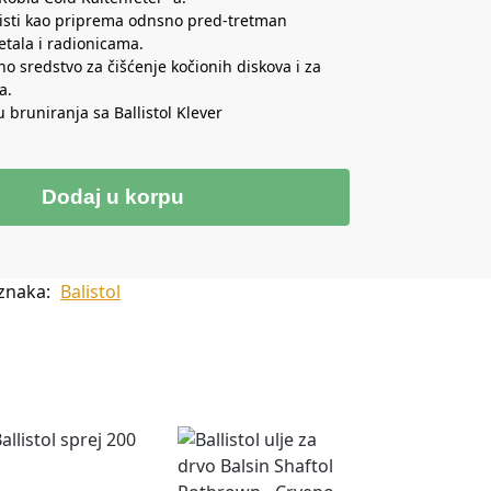
risti kao priprema odnsno pred-tretman
tala i radionicama.
o sredstvo za čišćenje kočionih diskova i za
a.
 bruniranja sa Ballistol Klever
Dodaj u korpu
znaka:
Balistol