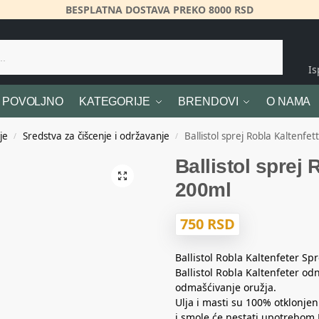
BESPLATNA DOSTAVA PREKO 8000 RSD
Pretraži
I
POVOLJNO
KATEGORIJE
BRENDOVI
O NAMA
je
Sredstva za čišcenje i održavanje
Ballistol sprej Robla Kaltenfe
/
/
Ballistol sprej 
200ml
750
RSD
Ballistol Robla Kaltenfeter Sp
Ballistol Robla Kaltenfeter od
odmašćivanje oružja.
Ulja i masti su 100% otklonjen
i smole će nestati upotrebom 