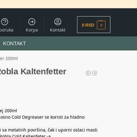
0
RSD
0
sporuka
Korpa
Kontakt
KONTAKT
tter 200ml
Robla Kaltenfetter
rej 200ml
nosno Cold Degreaser se koristi za hladno
i sa metalnih površina, čak i uporni ostaci masti
Robla Cold Kaltenfeter -a.