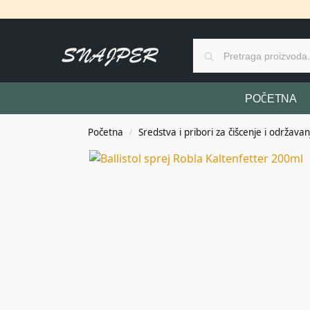
POČETNA
Početna
Sredstva i pribori za čišcenje i održavan
/