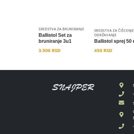
SREDSTVA ZA BRUNIRANJE
SREDSTVA ZA ČIŠCENJE
Ballistol Set za
ODRŽAVANJE
bruniranje 3u1
Ballistol sprej 50 
3.500
RSD
450
RSD