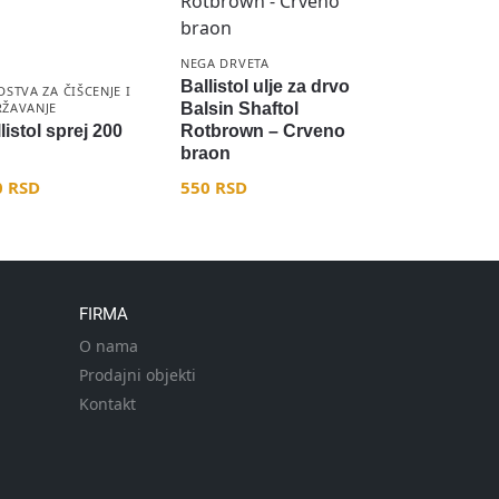
NEGA DRVETA
Ballistol ulje za drvo
DSTVA ZA ČIŠCENJE I
ŽAVANJE
Balsin Shaftol
listol sprej 200
Rotbrown – Crveno
braon
0
RSD
550
RSD
FIRMA
O nama
Prodajni objekti
Kontakt