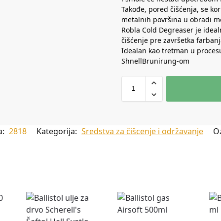
Takođe, pored čišćenja, se ko
metalnih površina u obradi me
Robla Cold Degreaser je idealn
čišćenje pre završetka farbanj
Idealan kao tretman u procesu
ShnellBrunirung-om
a:
2818
Kategorija:
Sredstva za čišcenje i održavanje
O