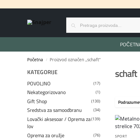
POČETN
Početna
Proizvod označen „schaft“
/
schaft
KATEGORIJE
POVOLJNO
(17)
Nekategorizovano
(1)
Gift Shop
(130)
Sredstva za samoodbranu
(34)
Lovački aksesoar / Oprema za
(139)
lov
Oprema za oružje
(76)
SPORT