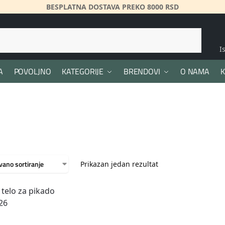
BESPLATNA DOSTAVA PREKO 8000 RSD
Pretraži
I
A
POVOLJNO
KATEGORIJE
BRENDOVI
O NAMA
K
Prikazan jedan rezultat