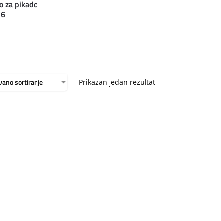
o za pikado
26
Prikazan jedan rezultat