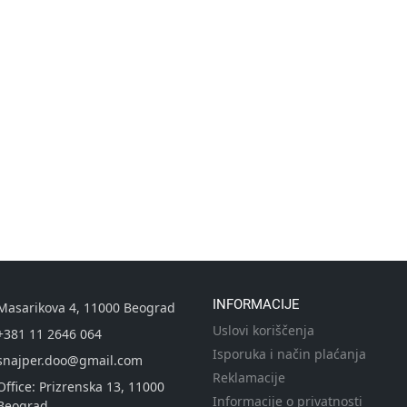
INFORMACIJE
Masarikova 4, 11000 Beograd
Uslovi koriščenja
+381 11 2646 064
Isporuka i način plaćanja
snajper.doo@gmail.com
Reklamacije
Office: Prizrenska 13, 11000
Informacije o privatnosti
Beograd