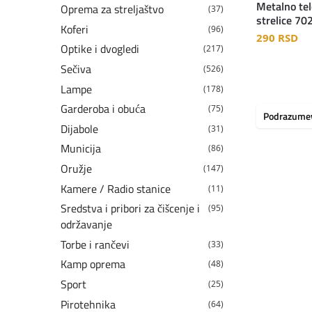
Metalno tel
Oprema za streljaštvo
(37)
strelice 70
Koferi
(96)
290
RSD
Optike i dvogledi
(217)
Sečiva
(526)
Lampe
(178)
Garderoba i obuća
(75)
Dijabole
(31)
Municija
(86)
Oružje
(147)
Kamere / Radio stanice
(11)
Sredstva i pribori za čišcenje i
(95)
održavanje
Torbe i rančevi
(33)
Kamp oprema
(48)
Sport
(25)
Pirotehnika
(64)