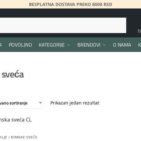
BESPLATNA DOSTAVA PREKO 8000 RSD
Pretraži
I
A
POVOLJNO
KATEGORIJE
BRENDOVI
O NAMA
K
 sveća
Prikazan jedan rezultat
KLJE / RIMSKE SVEĆE