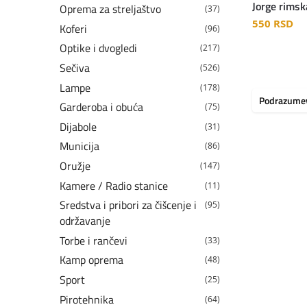
Jorge rimsk
Oprema za streljaštvo
(37)
550
RSD
Koferi
(96)
Optike i dvogledi
(217)
Sečiva
(526)
Lampe
(178)
Garderoba i obuća
(75)
Dijabole
(31)
Municija
(86)
Oružje
(147)
Kamere / Radio stanice
(11)
Sredstva i pribori za čišcenje i
(95)
održavanje
Torbe i rančevi
(33)
Kamp oprema
(48)
Sport
(25)
Pirotehnika
(64)