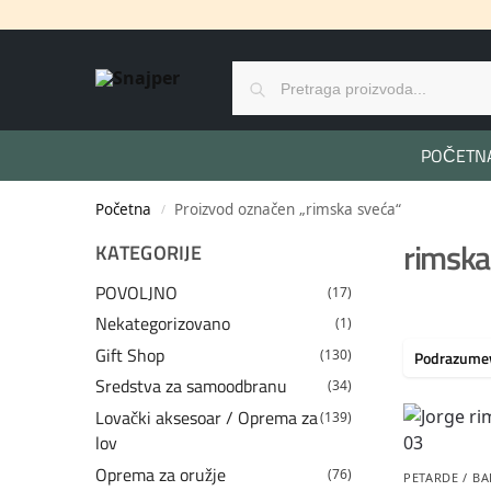
POČETN
Početna
Proizvod označen „rimska sveća“
/
rimska
KATEGORIJE
POVOLJNO
(17)
Nekategorizovano
(1)
Gift Shop
(130)
Sredstva za samoodbranu
(34)
Lovački aksesoar / Oprema za
(139)
lov
Oprema za oružje
(76)
PETARDE / BA