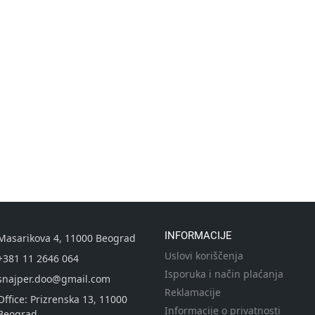
INFORMACIJE
Masarikova 4, 11000 Beograd
Uslovi koriščenja
+381 11 2646 064
Isporuka i način plaćanja
snajper.doo@gmail.com
Reklamacije
Office: Prizrenska 13, 11000
Informacije o privatnosti
Beograd