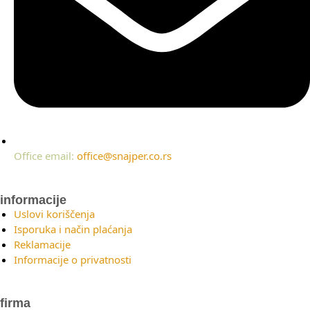
Office email:
office@snajper.co.rs
informacije
Uslovi koriščenja
Isporuka i način plaćanja
Reklamacije
Informacije o privatnosti
firma