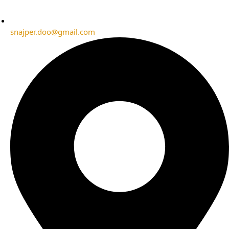
snajper.doo@gmail.com