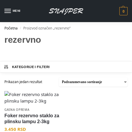
MENI
0
Početna
Proizvod označen „rezervno“
/
rezervno
KATEGORIJE I FILTERI
Prikazan jedan rezultat
GASNA OPREMA
Foker rezervno staklo za
plinsku lampu 2-3kg
3.450
RSD