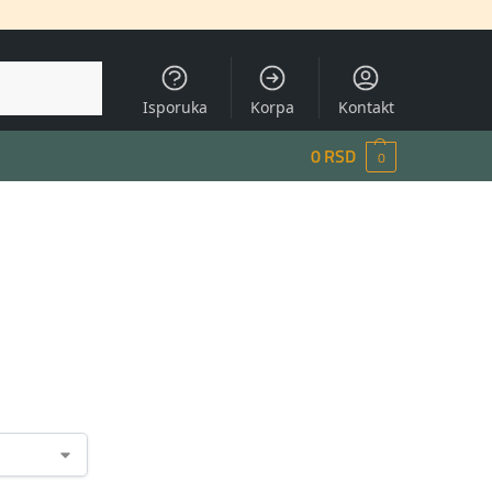
Pretraži
Isporuka
Korpa
Kontakt
0
RSD
0