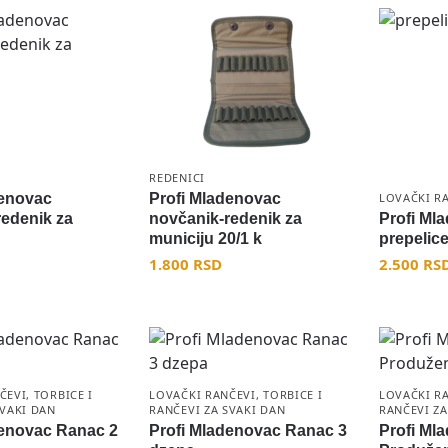
REDENICI
denovac
Profi Mladenovac
LOVAČKI R
redenik za
novčanik-redenik za
Profi Ml
municiju 20/1 k
prepelic
1.800
RSD
2.500
RS
ČEVI
,
TORBICE I
LOVAČKI RANČEVI
,
TORBICE I
LOVAČKI R
SVAKI DAN
RANČEVI ZA SVAKI DAN
RANČEVI ZA
denovac Ranac 2
Profi Mladenovac Ranac 3
Profi Ml