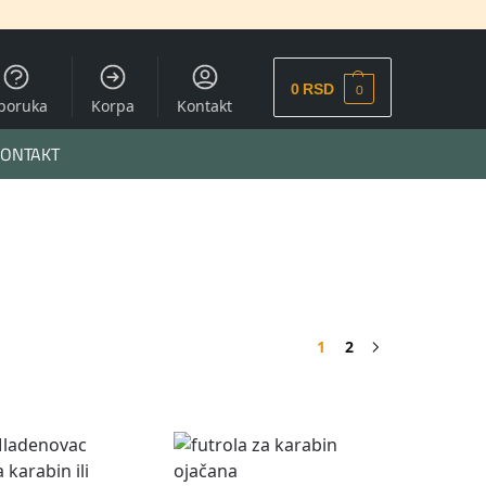
0
0
RSD
sporuka
Korpa
Kontakt
ONTAKT
1
2