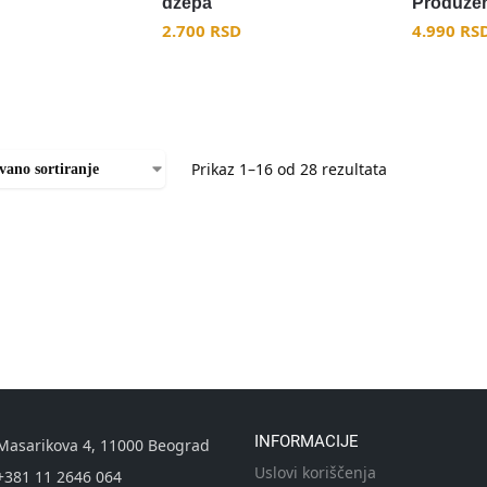
dzepa
Produže
2.700
RSD
4.990
RS
Prikaz 1–16 od 28 rezultata
INFORMACIJE
Masarikova 4, 11000 Beograd
Uslovi koriščenja
+381 11 2646 064