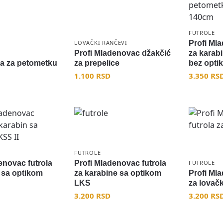
FUTROLE
LOVAČKI RANČEVI
Profi Ml
Profi Mladenovac džakčić
za karabi
ola za petometku
za prepelice
bez opti
1.100
RSD
3.350
RS
FUTROLE
enovac futrola
Profi Mladenovac futrola
FUTROLE
 sa optikom
za karabine sa optikom
Profi Ml
LKS
za lovač
3.200
RSD
3.200
RS