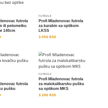
FUTROLE
adenovac futrola
Profi Mladenovac futrola
n ili petometku
za karabin sa optikom
ke 140cm
LKSS
D
3.950
RSD
FUTROLE
Profi Mladenovac futrola
adenovac futrola
za malokalibarsku pušku
ku pušku
sa optikom MKS
D
3.200
RSD