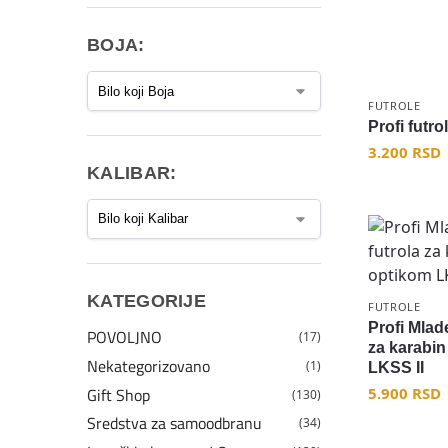
BOJA:
FUTROLE
Profi futr
3.200
RSD
KALIBAR:
KATEGORIJE
FUTROLE
Profi Mlad
POVOLJNO
(17)
za karabin
Nekategorizovano
(1)
LKSS II
Gift Shop
5.900
RSD
(130)
Sredstva za samoodbranu
(34)