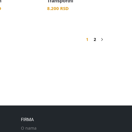
n
Transportni
D
8.200
RSD
1
2
FIRMA
O nama