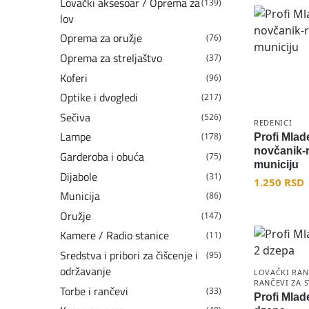
Lovački aksesoar / Oprema za
(139)
lov
Oprema za oružje
(76)
Oprema za streljaštvo
(37)
Koferi
(96)
Optike i dvogledi
(217)
Sečiva
(526)
REDENICI
Lampe
(178)
Profi Mla
novčanik-
Garderoba i obuća
(75)
municiju
Dijabole
(31)
1.250
RSD
Municija
(86)
Oružje
(147)
Kamere / Radio stanice
(11)
Sredstva i pribori za čišcenje i
(95)
održavanje
LOVAČKI RAN
RANČEVI ZA 
Torbe i rančevi
(33)
Profi Mla