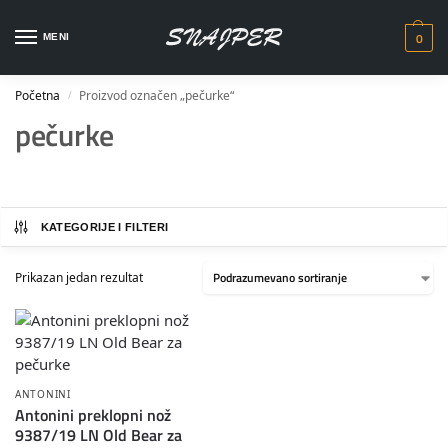
0
MENI
Početna
Proizvod označen „pečurke“
/
pečurke
KATEGORIJE I FILTERI
Prikazan jedan rezultat
ANTONINI
Antonini preklopni nož
9387/19 LN Old Bear za