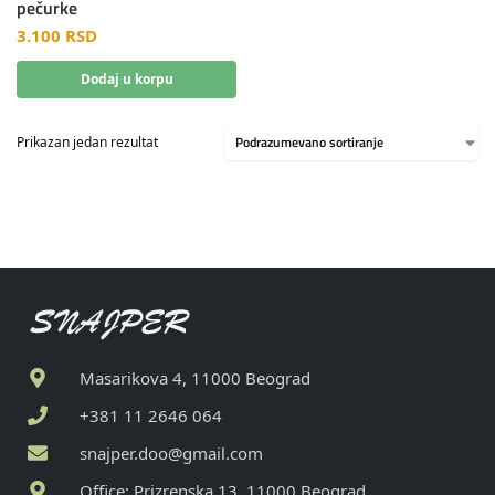
pečurke
3.100
RSD
Dodaj u korpu
Prikazan jedan rezultat
Masarikova 4, 11000 Beograd
+381 11 2646 064
snajper.doo@gmail.com
Office: Prizrenska 13, 11000 Beograd