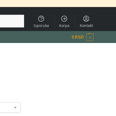
Pretraži
Isporuka
Korpa
Kontakt
0
RSD
0