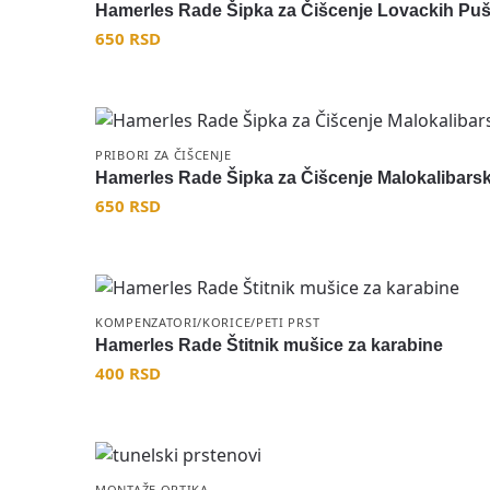
Hamerles Rade Šipka za Čišcenje Lovackih Pu
650
RSD
PRIBORI ZA ČIŠCENJE
Hamerles Rade Šipka za Čišcenje Malokalibars
650
RSD
KOMPENZATORI/KORICE/PETI PRST
Hamerles Rade Štitnik mušice za karabine
400
RSD
MONTAŽE OPTIKA