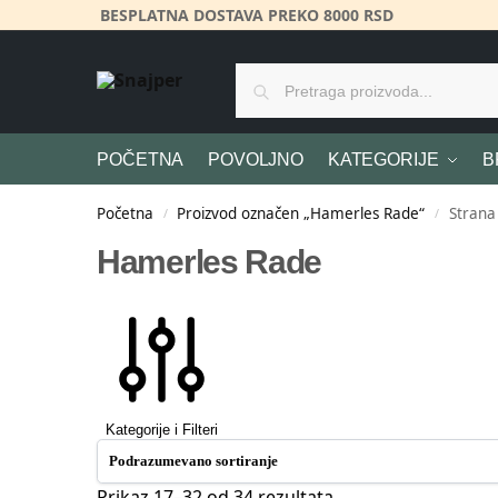
BESPLATNA DOSTAVA PREKO 8000 RSD
POČETNA
POVOLJNO
KATEGORIJE
B
Početna
Proizvod označen „Hamerles Rade“
Strana
/
/
Hamerles Rade
Kategorije i Filteri
Prikaz 17–32 od 34 rezultata