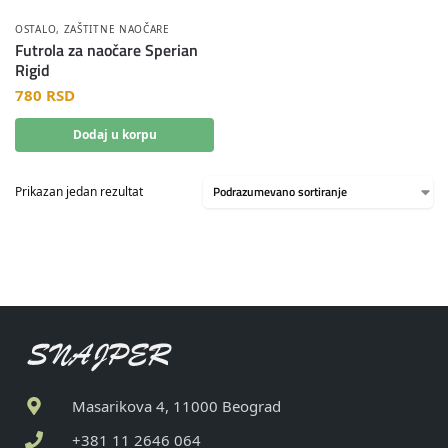
OSTALO
,
ZAŠTITNE NAOČARE
Futrola za naočare Sperian
Rigid
780
RSD
Dodaj u korpu
Prikazan jedan rezultat
Masarikova 4, 11000 Beograd
+381 11 2646 064