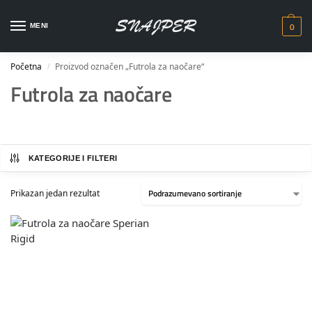
0
MENI
Početna
Proizvod označen „Futrola za naočare“
/
Futrola za naočare
KATEGORIJE I FILTERI
Prikazan jedan rezultat