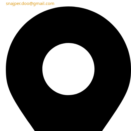
snajper.doo@gmail.com