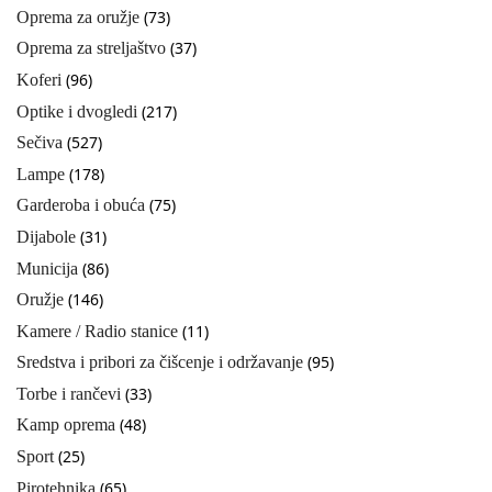
(73)
Oprema za oružje
(37)
Oprema za streljaštvo
(96)
Koferi
(217)
Optike i dvogledi
(527)
Sečiva
(178)
Lampe
(75)
Garderoba i obuća
(31)
Dijabole
(86)
Municija
(146)
Oružje
(11)
Kamere / Radio stanice
(95)
Sredstva i pribori za čišcenje i održavanje
(33)
Torbe i rančevi
(48)
Kamp oprema
(25)
Sport
(65)
Pirotehnika