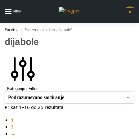
MENI
0
Početna
Proizvod označen „dijabole“
/
dijabole
Kategorije i Filteri
Prikaz 1–16 od 25 rezultata
1
2
→