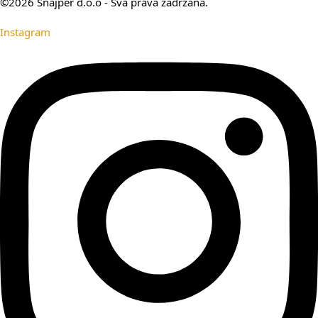
©2026 Snajper d.o.o - Sva prava zadržana.
Instagram