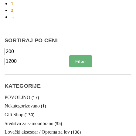
1
2
→
SORTIRAJ PO CENI
Filter
KATEGORIJE
(17)
POVOLJNO
(1)
Nekategorizovano
(130)
Gift Shop
(35)
Sredstva za samoodbranu
(138)
Lovački aksesoar / Oprema za lov