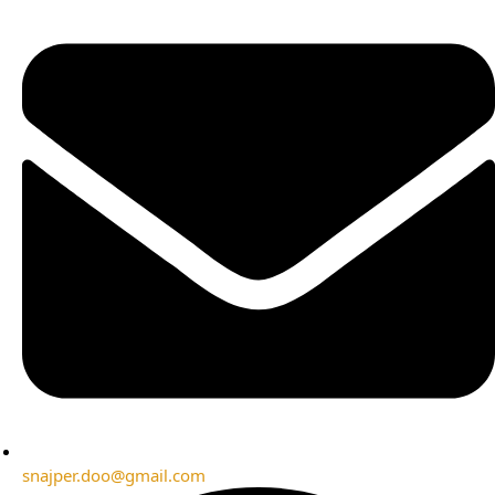
snajper.doo@gmail.com