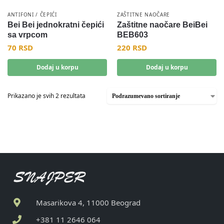
ANTIFONI / ČEPIĆI
ZAŠTITNE NAOČARE
Bei Bei jednokratni čepići
Zaštitne naočare BeiBei
sa vrpcom
BEB603
70
RSD
220
RSD
Dodaj u korpu
Dodaj u korpu
Prikazano je svih 2 rezultata
Masarikova 4, 11000 Beograd
+381 11 2646 064