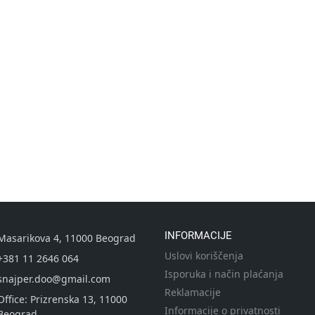
INFORMACIJE
Masarikova 4, 11000 Beograd
Uslovi koriščenja
+381 11 2646 064
Isporuka i način plaćanja
snajper.doo@gmail.com
Reklamacije
Office: Prizrenska 13, 11000
Informacije o privatnosti
Beograd