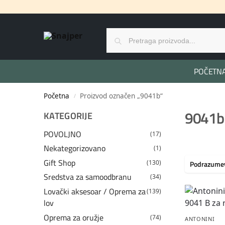
POČETN
Početna
Proizvod označen „9041b“
/
9041b
KATEGORIJE
POVOLJNO
(17)
Nekategorizovano
(1)
Gift Shop
(130)
Sredstva za samoodbranu
(34)
Lovački aksesoar / Oprema za
(139)
lov
Oprema za oružje
(74)
ANTONINI