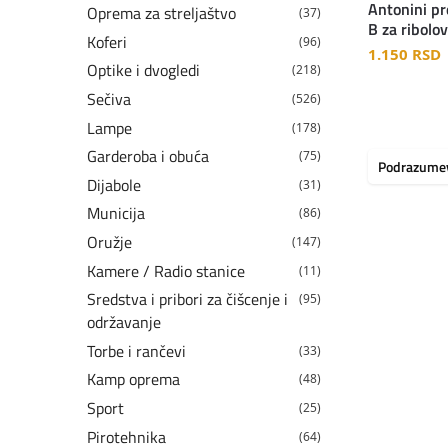
Antonini pr
Oprema za streljaštvo
(37)
B za ribolov
Koferi
(96)
1.150
RSD
Optike i dvogledi
(218)
Sečiva
(526)
Lampe
(178)
Garderoba i obuća
(75)
Dijabole
(31)
Municija
(86)
Oružje
(147)
Kamere / Radio stanice
(11)
Sredstva i pribori za čišcenje i
(95)
održavanje
Torbe i rančevi
(33)
Kamp oprema
(48)
Sport
(25)
Pirotehnika
(64)