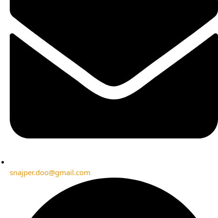
snajper.doo@gmail.com