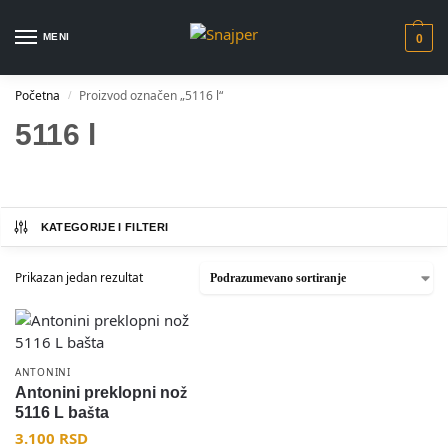
MENI
0
Početna
Proizvod označen „5116 l“
/
5116 l
KATEGORIJE I FILTERI
Prikazan jedan rezultat
ANTONINI
Antonini preklopni nož
5116 L bašta
3.100
RSD